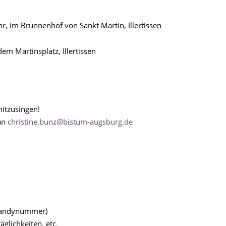
r, im Brunnenhof von Sankt Martin, Illertissen
em Martinsplatz, Illertissen
mitzusingen!
an
christine.bunz@bistum-augsburg.de
 Handynummer)
glichkeiten, etc.