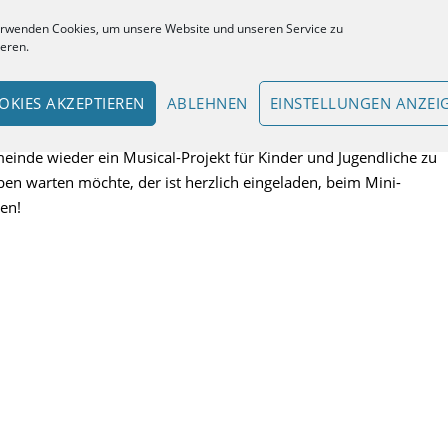
erwenden Cookies, um unsere Website und unseren Service zu
 Proben für das Mini-Musical zu
ieren.
OKIES AKZEPTIEREN
ABLEHNEN
EINSTELLUNGEN ANZEI
einde wieder ein Musical-Projekt für Kinder und Jugendliche zu
ben warten möchte, der ist herzlich eingeladen, beim Mini-
hen!