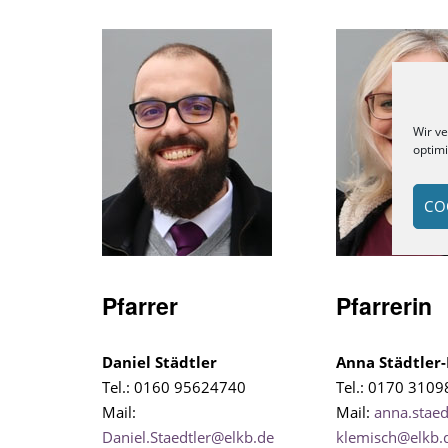
Wir v
optim
CO
Pfarrer
Pfarrerin
Daniel Städtler
Anna Städtler
Tel.: 0160 95624740
Tel.: 0170 310
Mail:
Mail:
anna.staed
Daniel.Staedtler@elkb.de
klemisch@elkb.