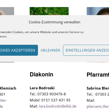
Cookie-Zustimmung verwalten
erwenden Cookies, um unsere Website und unseren Service zu
ieren.
OKIES AKZEPTIEREN
ABLEHNEN
EINSTELLUNGEN ANZEI
Diakonin
Pfarram
Lara Bodroski
-Klemisch
Sabrina Ble
Tel.: 07303 903476-8
9801
Tel.: 07303 
Mobil: 0151 537 431 95
tler-
Mail:
Mail:
lara.bodroski@elkb.de
de
pfarramt.ille