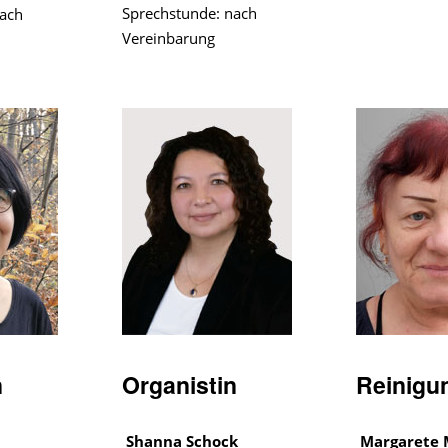
Sprechstunde: nach
nach
Vereinbarung
n
Organistin
Reinigu
l
Shanna Schock
Margarete 