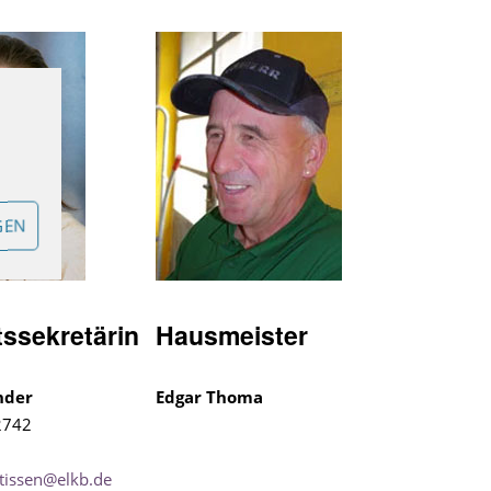
GEN
tssekretärin
Hausmeister
nder
Edgar Thoma
2742
rtissen@elkb.de