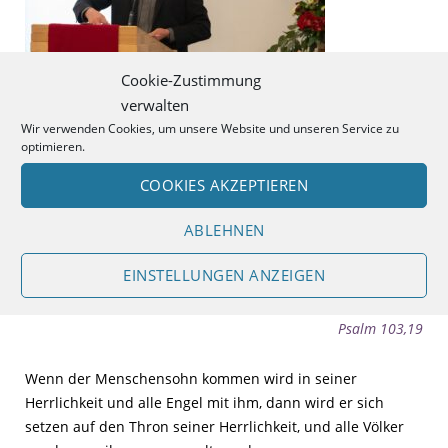
Cookie-Zustimmung
verwalten
Wir verwenden Cookies, um unsere Website und unseren Service zu
optimieren.
COOKIES AKZEPTIEREN
ABLEHNEN
DIE HEUTIGE LOSUNG
EINSTELLUNGEN ANZEIGEN
Der HERR hat seinen Thron im Himmel errichtet, und sein
Reich herrscht über alles.
Psalm 103,19
Wenn der Menschensohn kommen wird in seiner
Herrlichkeit und alle Engel mit ihm, dann wird er sich
setzen auf den Thron seiner Herrlichkeit, und alle Völker