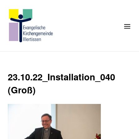
Skip
to
Home
content
Menu
23.10.22_Installation_040
(Groß)