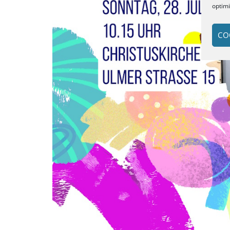
optim
CO