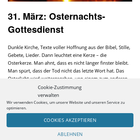
31. März: Osternachts-
Gottesdienst
Dunkle Kirche, Texte voller Hoffnung aus der Bibel, Stille,
Gebete, Lieder. Dann leuchtet eine Kerze – die
Osterkerze. Man ahnt, dass es nicht länger finster bleibt.
Man spürt, dass der Tod nicht das letzte Wort hat. Das
Osterlicht wird weitergegeben, von einem zum anderen,
von vorne bis nach hinten. Es wird hell. Das Leben setzt
Cookie-Zustimmung
sich durch. Die Osterbotschaft breitet sich aus: Christus
verwalten
ist erstanden – er ist wahrhaftig auferstanden!
Wir verwenden Cookies, um unsere Website und unseren Service zu
optimieren.
Einen Gottesdienst mit besonderer Atmosphäre feiern wir
COOKIES AKZEPTIEREN
am Ostersonntag um 6.00 Uhr in der Christuskirche
Illertissen: Die Osternacht.
ABLEHNEN