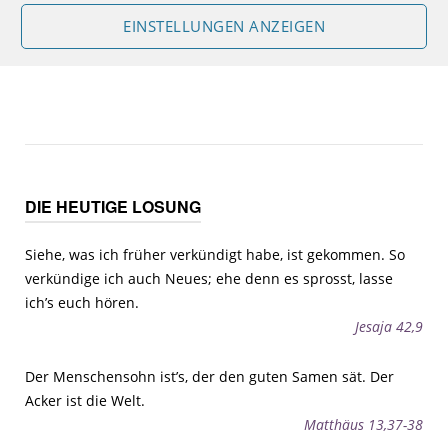
EINSTELLUNGEN ANZEIGEN
Im Anschluss an den Gottesdienst gibt es im Jochen-
Klepper-Haus Frühstück für alle, die noch bleiben wollen.
DIE HEUTIGE LOSUNG
Siehe, was ich früher verkündigt habe, ist gekommen. So
verkündige ich auch Neues; ehe denn es sprosst, lasse
ich’s euch hören.
Jesaja 42,9
Der Menschensohn ist’s, der den guten Samen sät. Der
Acker ist die Welt.
Matthäus 13,37-38