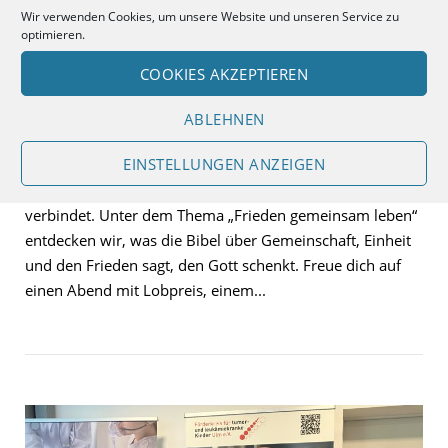
Wir verwenden Cookies, um unsere Website und unseren Service zu
Earth – Lobpreisabend mit
optimieren.
der Lobpreisband
COOKIES AKZEPTIEREN
ABLEHNEN
Wie kann Frieden gelingen – in einer Zeit, in der vieles
EINSTELLUNGEN ANZEIGEN
auseinanderzudriften scheint? An diesem Abend gehen
wir der Frage nach, wie Gottes Frieden Menschen
verbindet. Unter dem Thema „Frieden gemeinsam leben“
entdecken wir, was die Bibel über Gemeinschaft, Einheit
und den Frieden sagt, den Gott schenkt. Freue dich auf
einen Abend mit Lobpreis, einem...
Open post