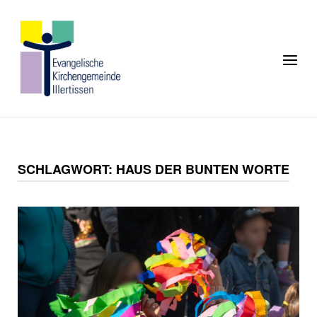
Skip
to
Home
content
Menu
SCHLAGWORT:
HAUS DER BUNTEN WORTE
Open post