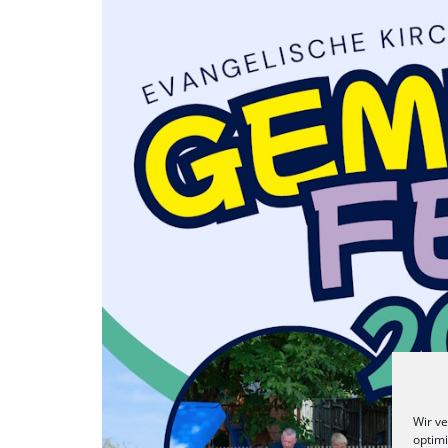
Wir v
optim