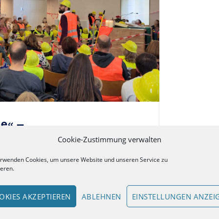
le« –
9. September 2024
Cookie-Zustimmung verwalten
erwenden Cookies, um unsere Website und unseren Service zu
sdienst »Betreten der Baustelle
ieren.
hielten alle...
OKIES AKZEPTIEREN
ABLEHNEN
EINSTELLUNGEN ANZEI