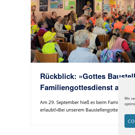
Rückblick: »Gottes Baustel
Familiengottesdienst am 2
Wir v
Am 29. September hieß es beim Familiengotte
optim
erlaubt!«Bei unserem Baustellengottesdienst er
CO